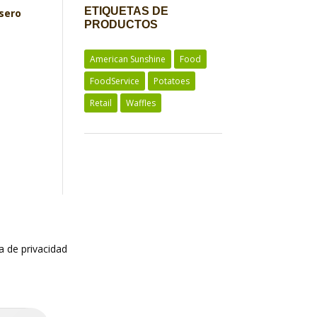
ETIQUETAS DE
asero
PRODUCTOS
American Sunshine
Food
FoodService
Potatoes
Retail
Waffles
a de privacidad