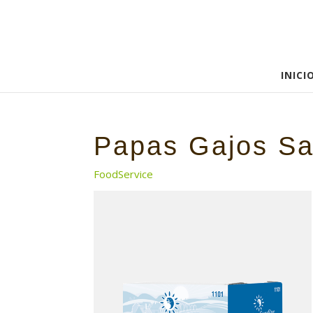
INICI
Papas Gajos S
FoodService